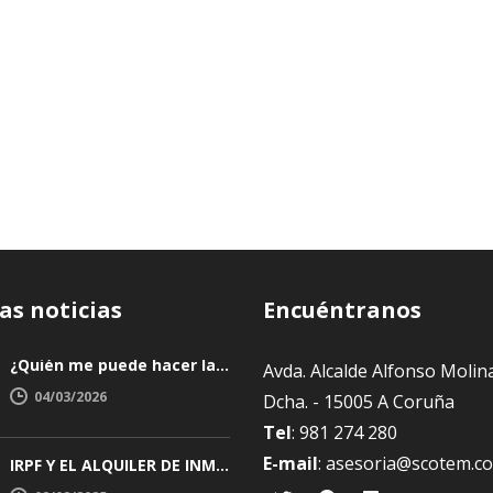
as noticias
Encuéntranos
¿Quién me puede hacer la declaración de la renta y cómo elegir bien?
Avda. Alcalde Alfonso Molina,
04/03/2026
Dcha. - 15005 A Coruña
Tel
: 981 274 280
E-mail
:
asesoria@scotem.c
IRPF Y EL ALQUILER DE INMUEBLES