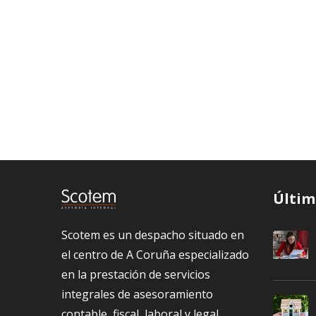
Últim
Scotem es un despacho situado en
el centro de A Coruña especializado
en la prestación de servicios
integrales de asesoramiento
contable, fiscal, laboral y legal