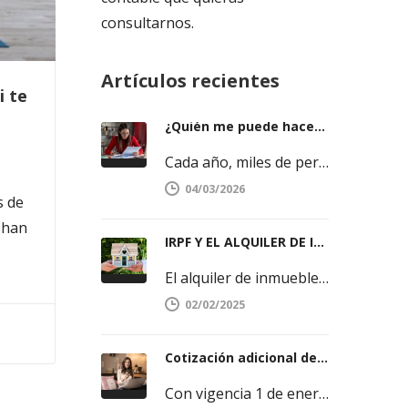
consultarnos.
Artículos recientes
i te
¿Quién me puede hacer la declaración de la renta y cómo elegir bien?
Cada año, miles de personas se hacen la misma pregunta cuando se acerca la campaña del IRPF. Saber quién puede…
04/03/2026
s de
 han
IRPF Y EL ALQUILER DE INMUEBLES
El alquiler de inmuebles es una opción fiscal interesante a estudiar por propietarios de dichos bienes. En nuestro blog hemos…
02/02/2025
Cotización adicional de solidaridad: en qué consiste y a quién afecta
Con vigencia 1 de enero de 2025, entra en vigor la llamada “cotización adicional de solidaridad”, dirigida a los trabajadores cuya…